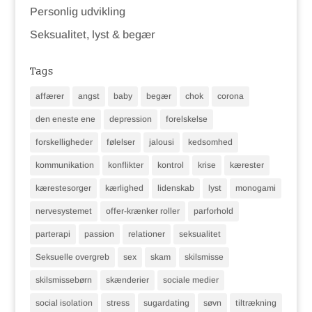
Personlig udvikling
Seksualitet, lyst & begær
Tags
affærer
angst
baby
begær
chok
corona
den eneste ene
depression
forelskelse
forskelligheder
følelser
jalousi
kedsomhed
kommunikation
konflikter
kontrol
krise
kærester
kærestesorger
kærlighed
lidenskab
lyst
monogami
nervesystemet
offer-krænker roller
parforhold
parterapi
passion
relationer
seksualitet
Seksuelle overgreb
sex
skam
skilsmisse
skilsmissebørn
skænderier
sociale medier
social isolation
stress
sugardating
søvn
tiltrækning