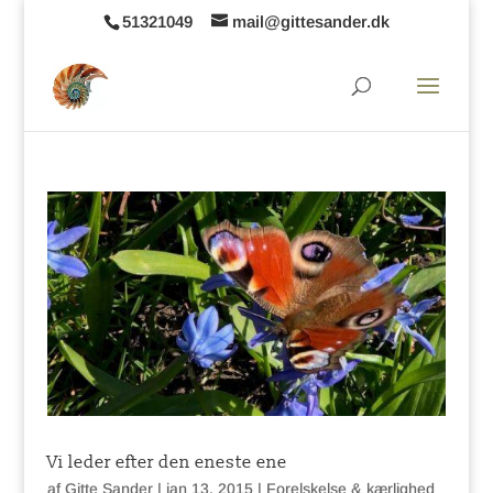
51321049
mail@gittesander.dk
Vi leder efter den eneste ene
af
Gitte Sander
|
jan 13, 2015
|
Forelskelse & kærlighed