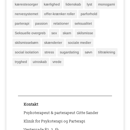
kærestesorger
kærlighed
lidenskab
lyst
monogami
nervesystemet
offer-krænker roller
parforhold
parterapi
passion
relationer
seksualitet
Seksuelle overgreb
sex
skam
skilsmisse
skilsmissebørn
skænderier
sociale medier
social isolation
stress
sugardating
søvn
tiltrækning
tryghed
utroskab
vrede
Kontakt
Psykoterapeut & parterapeut Gitte Sander
Klinik for Psykoterapi og Parterapi
Vestergade 82, 2. th.