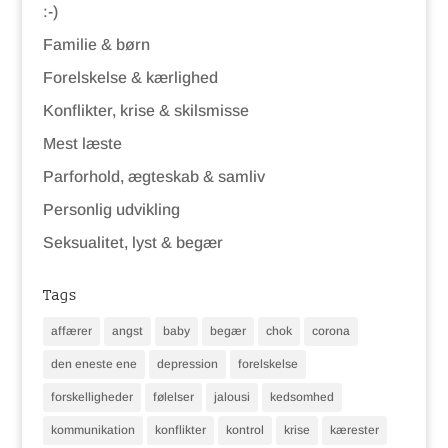
:-)
Familie & børn
Forelskelse & kærlighed
Konflikter, krise & skilsmisse
Mest læste
Parforhold, ægteskab & samliv
Personlig udvikling
Seksualitet, lyst & begær
Tags
affærer
angst
baby
begær
chok
corona
den eneste ene
depression
forelskelse
forskelligheder
følelser
jalousi
kedsomhed
kommunikation
konflikter
kontrol
krise
kærester