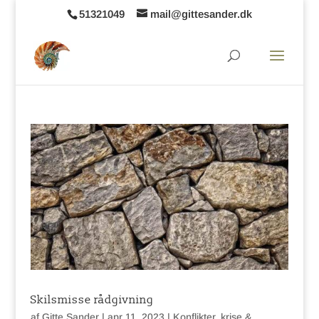
51321049
mail@gittesander.dk
Skilsmisse rådgivning
af
Gitte Sander
|
apr 11, 2023
|
Konflikter, krise &