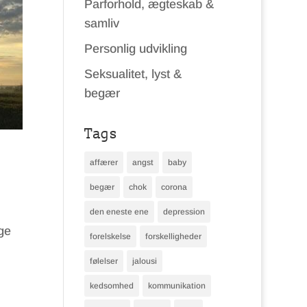
Parforhold, ægteskab &
samliv
Personlig udvikling
Seksualitet, lyst &
begær
Tags
affærer
angst
baby
begær
chok
corona
den eneste ene
depression
ge
forelskelse
forskelligheder
følelser
jalousi
kedsomhed
kommunikation