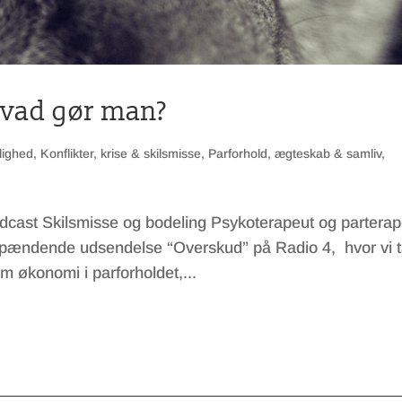
 hvad gør man?
lighed
,
Konflikter, krise & skilsmisse
,
Parforhold, ægteskab & samliv
,
podcast Skilsmisse og bodeling Psykoterapeut og parterap
 spændende udsendelse “Overskud” på Radio 4, hvor vi t
m økonomi i parforholdet,...