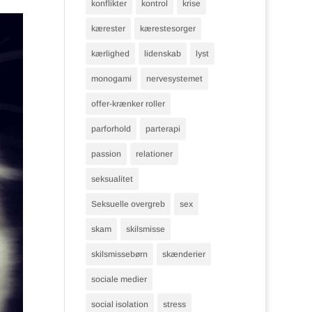
konflikter
kontrol
krise
kærester
kærestesorger
kærlighed
lidenskab
lyst
monogami
nervesystemet
offer-krænker roller
parforhold
parterapi
passion
relationer
seksualitet
Seksuelle overgreb
sex
skam
skilsmisse
skilsmissebørn
skænderier
sociale medier
social isolation
stress