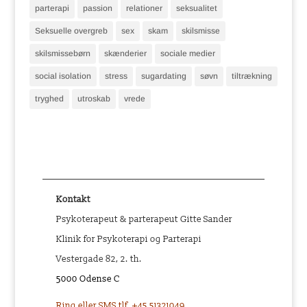
parterapi
passion
relationer
seksualitet
Seksuelle overgreb
sex
skam
skilsmisse
skilsmissebørn
skænderier
sociale medier
social isolation
stress
sugardating
søvn
tiltrækning
tryghed
utroskab
vrede
Kontakt
Psykoterapeut & parterapeut Gitte Sander
Klinik for Psykoterapi og Parterapi
Vestergade 82, 2. th.
5000 Odense C
Ring eller SMS tlf. +45 51321049