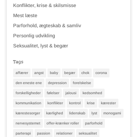
Konflikter, krise & skilsmisse
Mest læste
Parforhold, ægteskab & samliv
Personlig udvikling
Seksualitet, lyst & begær
Tags
affærer
angst
baby
begær
chok
corona
den eneste ene
depression
forelskelse
forskelligheder
følelser
jalousi
kedsomhed
kommunikation
konflikter
kontrol
krise
kærester
kærestesorger
kærlighed
lidenskab
lyst
monogami
nervesystemet
offer-krænker roller
parforhold
parterapi
passion
relationer
seksualitet