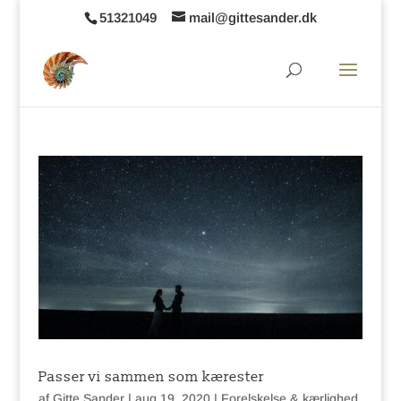
51321049
mail@gittesander.dk
Passer vi sammen som kærester
af
Gitte Sander
|
aug 19, 2020
|
Forelskelse & kærlighed
,