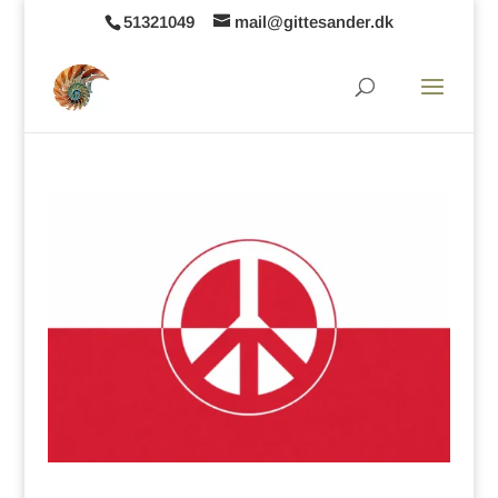
51321049
mail@gittesander.dk