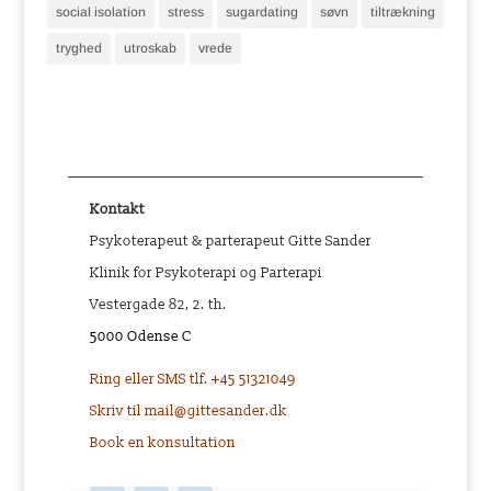
social isolation
stress
sugardating
søvn
tiltrækning
tryghed
utroskab
vrede
Kontakt
Psykoterapeut & parterapeut Gitte Sander
Klinik for Psykoterapi og Parterapi
Vestergade 82, 2. th.
5000 Odense C
Ring eller SMS tlf. +45 51321049
Skriv til mail@gittesander.dk
Book en konsultation