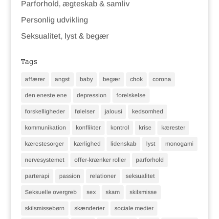
Parforhold, ægteskab & samliv
Personlig udvikling
Seksualitet, lyst & begær
Tags
affærer
angst
baby
begær
chok
corona
den eneste ene
depression
forelskelse
forskelligheder
følelser
jalousi
kedsomhed
kommunikation
konflikter
kontrol
krise
kærester
kærestesorger
kærlighed
lidenskab
lyst
monogami
nervesystemet
offer-krænker roller
parforhold
parterapi
passion
relationer
seksualitet
Seksuelle overgreb
sex
skam
skilsmisse
skilsmissebørn
skænderier
sociale medier