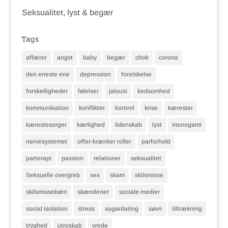
Seksualitet, lyst & begær
Tags
affærer
angst
baby
begær
chok
corona
den eneste ene
depression
forelskelse
forskelligheder
følelser
jalousi
kedsomhed
kommunikation
konflikter
kontrol
krise
kærester
kærestesorger
kærlighed
lidenskab
lyst
monogami
nervesystemet
offer-krænker roller
parforhold
parterapi
passion
relationer
seksualitet
Seksuelle overgreb
sex
skam
skilsmisse
skilsmissebørn
skænderier
sociale medier
social isolation
stress
sugardating
søvn
tiltrækning
tryghed
utroskab
vrede