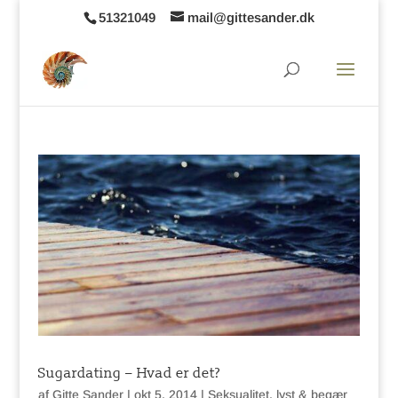
51321049
mail@gittesander.dk
Sugardating – Hvad er det?
af
Gitte Sander
|
okt 5, 2014
|
Seksualitet, lyst & begær