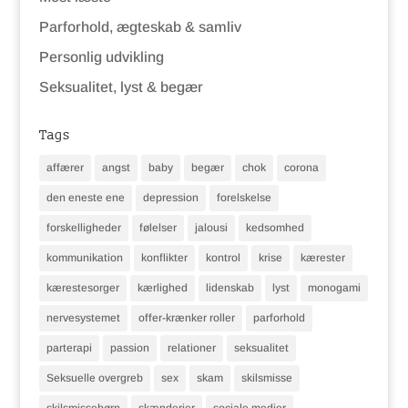
Parforhold, ægteskab & samliv
Personlig udvikling
Seksualitet, lyst & begær
Tags
affærer
angst
baby
begær
chok
corona
den eneste ene
depression
forelskelse
forskelligheder
følelser
jalousi
kedsomhed
kommunikation
konflikter
kontrol
krise
kærester
kærestesorger
kærlighed
lidenskab
lyst
monogami
nervesystemet
offer-krænker roller
parforhold
parterapi
passion
relationer
seksualitet
Seksuelle overgreb
sex
skam
skilsmisse