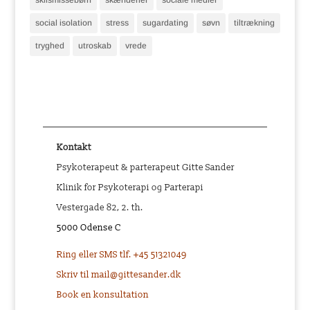
skilsmissebørn
skænderier
sociale medier
social isolation
stress
sugardating
søvn
tiltrækning
tryghed
utroskab
vrede
Kontakt
Psykoterapeut & parterapeut Gitte Sander
Klinik for Psykoterapi og Parterapi
Vestergade 82, 2. th.
5000 Odense C
Ring eller SMS tlf. +45 51321049
Skriv til mail@gittesander.dk
Book en konsultation