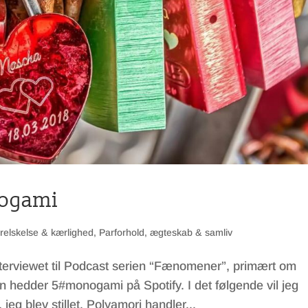
nogami
relskelse & kærlighed
,
Parforhold, ægteskab & samliv
terviewet til Podcast serien “Fænomener”, primært om
hedder 5#monogami på Spotify. I det følgende vil jeg
eg blev stillet. Polyamori handler...