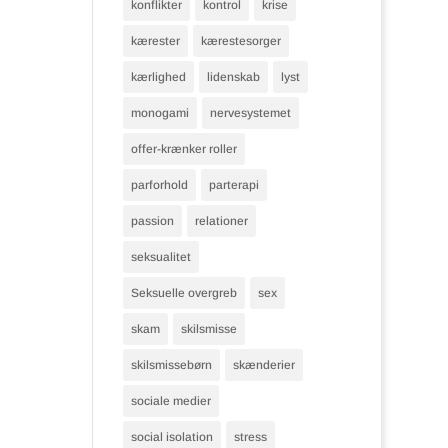
konflikter
kontrol
krise
kærester
kærestesorger
kærlighed
lidenskab
lyst
monogami
nervesystemet
offer-krænker roller
parforhold
parterapi
passion
relationer
seksualitet
Seksuelle overgreb
sex
skam
skilsmisse
skilsmissebørn
skænderier
sociale medier
social isolation
stress