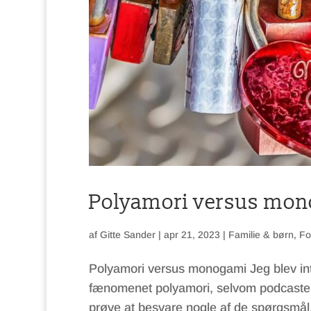
Polyamori versus mo
af
Gitte Sander
|
apr 21, 2023
|
Familie & børn
,
Fo
Polyamori versus monogami Jeg blev in
fænomenet polyamori, selvom podcasten 
prøve at besvare nogle af de spørgsmål, j