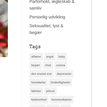
Parforhold, ægteskab &
samliv
Personlig udvikling
Seksualitet, lyst &
begær
Tags
affærer
angst
baby
begær
chok
corona
den eneste ene
depression
forelskelse
forskelligheder
følelser
jalousi
kedsomhed
kommunikation