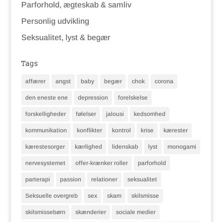
Parforhold, ægteskab & samliv
Personlig udvikling
Seksualitet, lyst & begær
Tags
affærer
angst
baby
begær
chok
corona
den eneste ene
depression
forelskelse
forskelligheder
følelser
jalousi
kedsomhed
kommunikation
konflikter
kontrol
krise
kærester
kærestesorger
kærlighed
lidenskab
lyst
monogami
nervesystemet
offer-krænker roller
parforhold
parterapi
passion
relationer
seksualitet
Seksuelle overgreb
sex
skam
skilsmisse
skilsmissebørn
skænderier
sociale medier