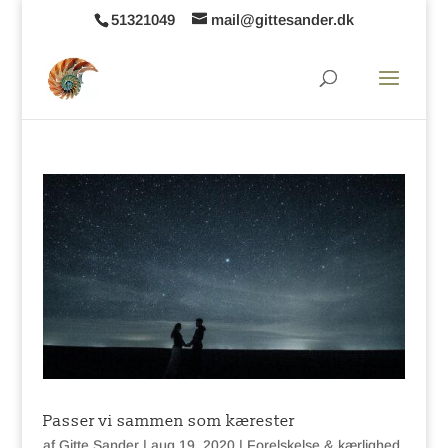
51321049
mail@gittesander.dk
Passer vi sammen som kærester
af
Gitte Sander
|
aug 19, 2020
|
Forelskelse & kærlighed
,