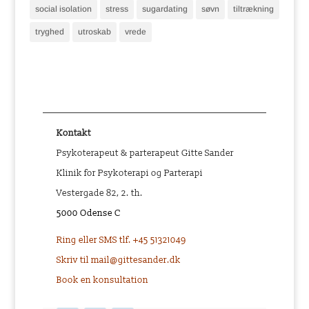
social isolation
stress
sugardating
søvn
tiltrækning
tryghed
utroskab
vrede
Kontakt
Psykoterapeut & parterapeut Gitte Sander
Klinik for Psykoterapi og Parterapi
Vestergade 82, 2. th.
5000 Odense C
Ring eller SMS tlf. +45 51321049
Skriv til mail@gittesander.dk
Book en konsultation