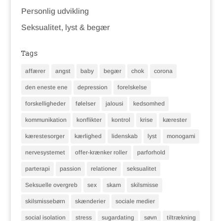
Personlig udvikling
Seksualitet, lyst & begær
Tags
affærer
angst
baby
begær
chok
corona
den eneste ene
depression
forelskelse
forskelligheder
følelser
jalousi
kedsomhed
kommunikation
konflikter
kontrol
krise
kærester
kærestesorger
kærlighed
lidenskab
lyst
monogami
nervesystemet
offer-krænker roller
parforhold
parterapi
passion
relationer
seksualitet
Seksuelle overgreb
sex
skam
skilsmisse
skilsmissebørn
skænderier
sociale medier
social isolation
stress
sugardating
søvn
tiltrækning