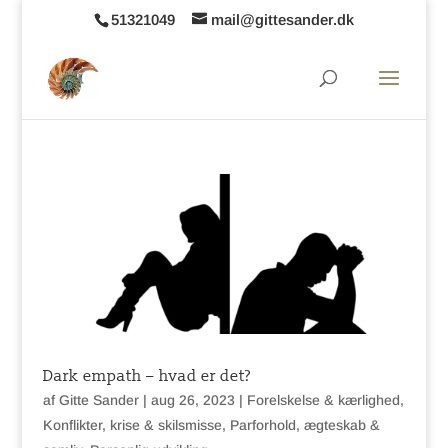
51321049
mail@gittesander.dk
Dark empath – hvad er det?
af
Gitte Sander
|
aug 26, 2023
|
Forelskelse & kærlighed
,
Konflikter, krise & skilsmisse
,
Parforhold, ægteskab &