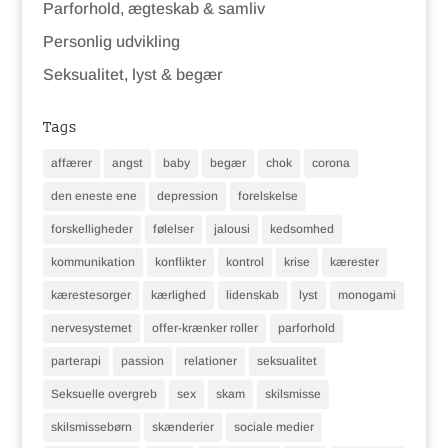
Parforhold, ægteskab & samliv
Personlig udvikling
Seksualitet, lyst & begær
Tags
affærer
angst
baby
begær
chok
corona
den eneste ene
depression
forelskelse
forskelligheder
følelser
jalousi
kedsomhed
kommunikation
konflikter
kontrol
krise
kærester
kærestesorger
kærlighed
lidenskab
lyst
monogami
nervesystemet
offer-krænker roller
parforhold
parterapi
passion
relationer
seksualitet
Seksuelle overgreb
sex
skam
skilsmisse
skilsmissebørn
skænderier
sociale medier