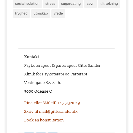
social isolation
stress
sugardating
søvn
tiltrækning
tryghed
utroskab
vrede
Kontakt
Psykoterapeut & parterapeut Gitte Sander
Klinik for Psykoterapi og Parterapi
Vestergade 82, 2. th.
5000 Odense C
Ring eller SMS tlf. +45 51321049
Skriv til mail@gittesander.dk
Book en konsultation