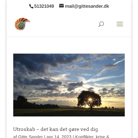
51321049
mail@gittesander.dk
Utroskab – det kan det gøre ved dig
af
Gitte Sander
|
apr 14, 2023
|
Konflikter, krise &