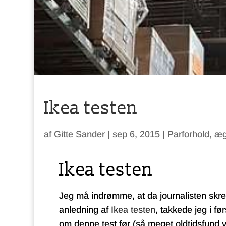
Ikea testen
af
Gitte Sander
|
sep 6, 2015
|
Parforhold, æ
Ikea testen
Jeg må indrømme, at da journalisten skrev
anledning af
Ikea testen
, takkede jeg i f
om denne test før (så meget oldtidsfund v