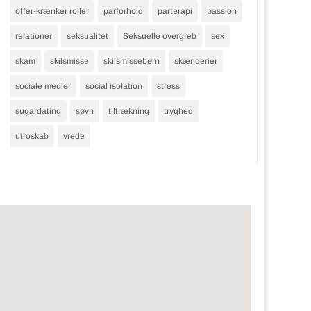
offer-krænker roller
parforhold
parterapi
passion
relationer
seksualitet
Seksuelle overgreb
sex
skam
skilsmisse
skilsmissebørn
skænderier
sociale medier
social isolation
stress
sugardating
søvn
tiltrækning
tryghed
utroskab
vrede