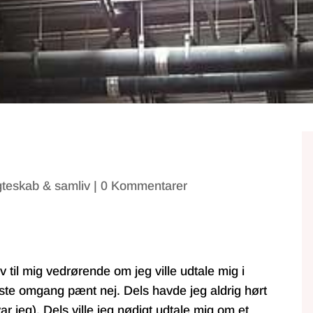
gteskab & samliv
|
0 Kommentarer
 til mig vedrørende om jeg ville udtale mig i
ørste omgang pænt nej. Dels havde jeg aldrig hørt
ar jeg). Dels
ville jeg nødigt udtale mig om et