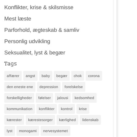
Konflikter, krise & skilsmisse
Mest læste
Parforhold, ægteskab & samliv
Personlig udvikling
Seksualitet, lyst & begær
Tags
affærer
angst
baby
begær
chok
corona
den eneste ene
depression
forelskelse
forskelligheder
følelser
jalousi
kedsomhed
kommunikation
konflikter
kontrol
krise
kærester
kærestesorger
kærlighed
lidenskab
lyst
monogami
nervesystemet