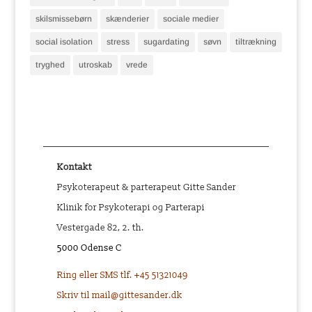
skilsmissebørn
skænderier
sociale medier
social isolation
stress
sugardating
søvn
tiltrækning
tryghed
utroskab
vrede
Kontakt
Psykoterapeut & parterapeut Gitte Sander
Klinik for Psykoterapi og Parterapi
Vestergade 82, 2. th.
5000 Odense C
Ring eller SMS tlf. +45 51321049
Skriv til mail@gittesander.dk