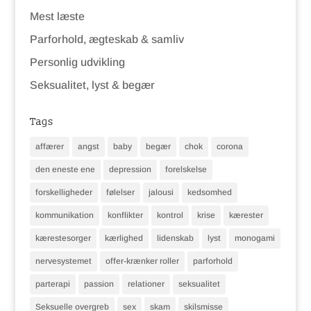
Mest læste
Parforhold, ægteskab & samliv
Personlig udvikling
Seksualitet, lyst & begær
Tags
affærer
angst
baby
begær
chok
corona
den eneste ene
depression
forelskelse
forskelligheder
følelser
jalousi
kedsomhed
kommunikation
konflikter
kontrol
krise
kærester
kærestesorger
kærlighed
lidenskab
lyst
monogami
nervesystemet
offer-krænker roller
parforhold
parterapi
passion
relationer
seksualitet
Seksuelle overgreb
sex
skam
skilsmisse